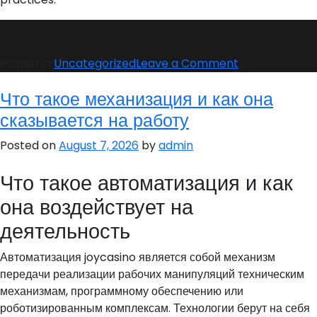
on
Posted in
Uncategorized
Leave a Comment
Casino
Что такое механизация и как она
On-
line
сказывается на работу
for
Posted on
August 7, 2026
by
admin
Newcomers:
Entertainment
Что такое автоматизация и как
Registrations
and
она воздействует на
Safety
деятельность
Автоматизация joycasino является собой механизм
передачи реализации рабочих манипуляций техническим
механизмам, программному обеспечению или
роботизированным комплексам. Технологии берут на себя