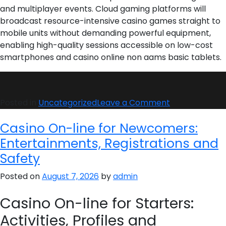
and multiplayer events. Cloud gaming platforms will
broadcast resource-intensive casino games straight to
mobile units without demanding powerful equipment,
enabling high-quality sessions accessible on low-cost
smartphones and casino online non aams basic tablets.
on
Posted in
Uncategorized
Leave a Comment
Casino
Casino On-line for Newcomers:
On-
line
Entertainments, Registrations and
Adventure
Safety
on
Desktop
Posted on
August 7, 2026
by
admin
and
Casino On-line for Starters:
Mobile
Devices
Activities, Profiles and