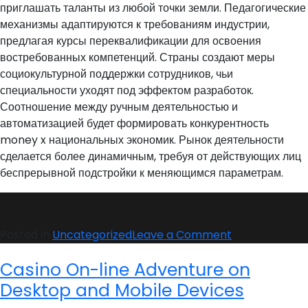
приглашать таланты из любой точки земли. Педагогические
механизмы адаптируются к требованиям индустрии,
предлагая курсы переквалификации для освоения
востребованных компетенций. Страны создают меры
социокультурной поддержки сотрудников, чьи
специальности уходят под эффектом разработок.
Соотношение между ручным деятельностью и
автоматизацией будет формировать конкурентность
money x национальных экономик. Рынок деятельности
сделается более динамичным, требуя от действующих лиц
беспрерывной подстройки к меняющимся параметрам.
on
Posted in
Uncategorized
Leave a Comment
Что
Casino On-line Adventure on
такое
механизация
Desktop and Mobile Devices
и